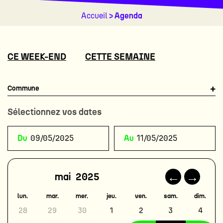
Accueil
> Agenda
CE WEEK-END
CETTE SEMAINE
Commune
Sélectionnez vos dates
←
→
lun.
mar.
mer.
jeu.
ven.
sam.
dim.
28
29
30
1
2
3
4