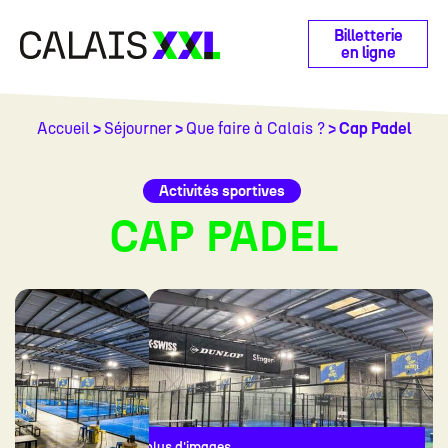
Panneau de gestion des cookies
Billetterie
en ligne
Accueil
>
Séjourner
>
Que faire à Calais ?
> Cap Padel
Activités sportives
CAP PADEL
Voir plus d'images