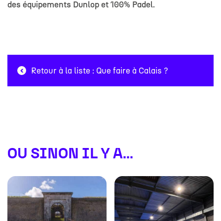
des équipements Dunlop et 100% Padel.
Retour à la liste : Que faire à Calais ?
OU SINON IL Y A...
#
#
#
#