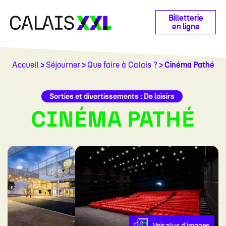
Panneau de gestion des cookies
Billetterie
en ligne
Accueil
>
Séjourner
>
Que faire à Calais ?
> Cinéma Pathé
Sorties et divertissements : De loisirs
CINÉMA PATHÉ
Voir plus d'images