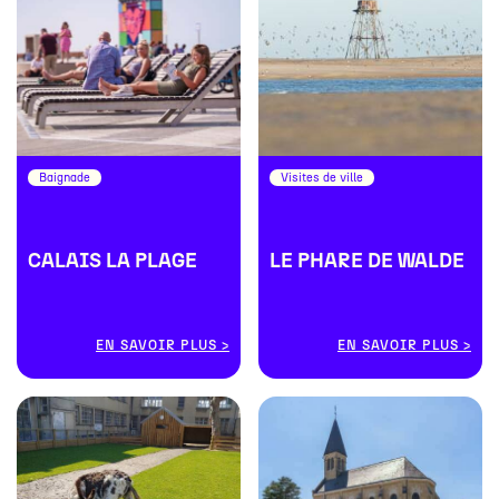
Baignade
Visites de ville
#
#
#
#
CALAIS LA PLAGE
LE PHARE DE WALDE
EN SAVOIR PLUS
EN SAVOIR PLUS