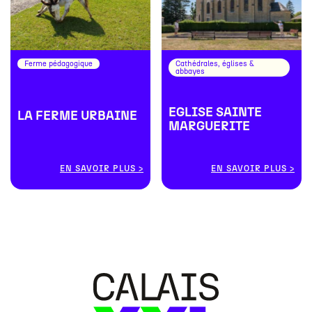
Ferme pédagogique
Cathédrales, églises &
abbayes
EGLISE SAINTE
LA FERME URBAINE
MARGUERITE
EN SAVOIR PLUS
EN SAVOIR PLUS