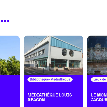
..
Bibliothèque-Médiathèque
Lieux de
MÉDIATHÈQUE LOUIS
LE MO
ARAGON
JACQU