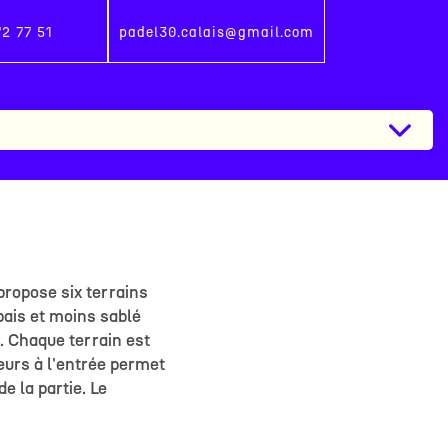
2 77 51
padel30.calais@gmail.com
propose six terrains
pais et moins sablé
é. Chaque terrain est
urs à l'entrée permet
e la partie. Le