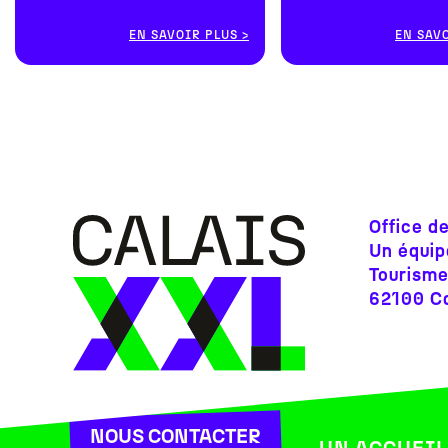
EN SAVOIR PLUS
EN SAV
Office d
Un équip
Tourisme
62100 Ca
NOUS CONTACTER
UN ACCUEIL