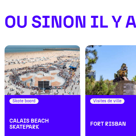
OU SINON IL Y A.
Skate board
Visites de ville
CALAIS BEACH
FORT RISBAN
SKATEPARK