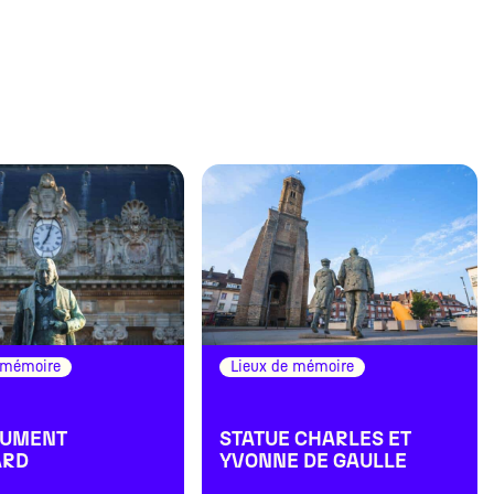
 mémoire
Lieux de mémoire
NUMENT
STATUE CHARLES ET
ARD
YVONNE DE GAULLE