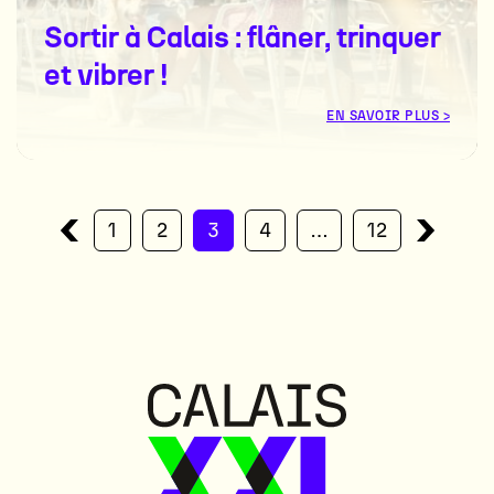
Sortir à Calais : flâner, trinquer
et vibrer !
EN SAVOIR PLUS >
1
2
3
4
…
12