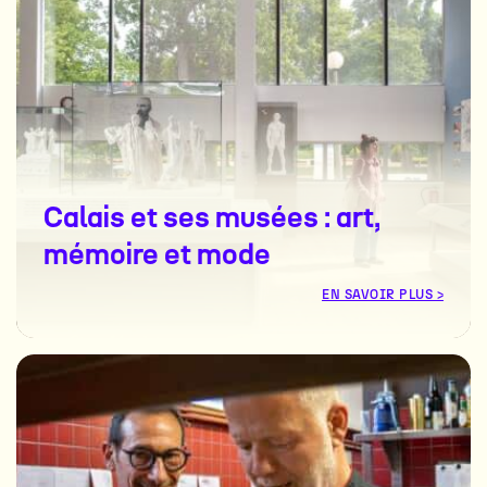
#
#
#
#
Calais et ses musées : art,
mémoire et mode
EN SAVOIR PLUS >