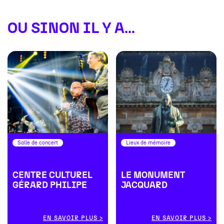
OU SINON IL Y A...
Salle de concert
Lieux de mémoire
CENTRE CULTUREL
LE MONUMENT
GÉRARD PHILIPE
JACQUARD
EN SAVOIR PLUS
EN SAVOIR PLUS