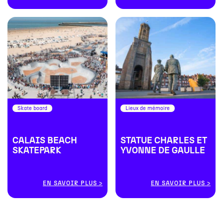
Skate board
Lieux de mémoire
CALAIS BEACH
STATUE CHARLES ET
SKATEPARK
YVONNE DE GAULLE
EN SAVOIR PLUS
EN SAVOIR PLUS