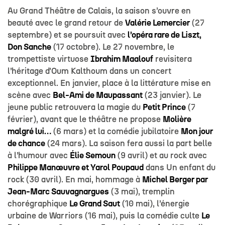
Au Grand Théâtre de Calais, la saison s’ouvre en
beauté avec le grand retour de
Valérie Lemercier
(27
septembre) et se poursuit avec
l’opéra rare de Liszt,
Don Sanche
(17 octobre). Le 27 novembre, le
trompettiste virtuose
Ibrahim Maalouf
revisitera
l’héritage d’Oum Kalthoum dans un concert
exceptionnel. En janvier, place à la littérature mise en
scène avec
Bel-Ami de Maupassant
(23 janvier). Le
jeune public retrouvera la magie du
Petit Prince
(7
février), avant que le théâtre ne propose
Molière
malgré lui…
(6 mars) et la comédie jubilatoire
Mon jour
de chance
(24 mars). La saison fera aussi la part belle
à l’humour avec
Élie Semoun
(9 avril) et au rock avec
Philippe Manœuvre et Yarol Poupaud
dans Un enfant du
rock (30 avril). En mai, hommage à
Michel Berger par
Jean-Marc Sauvagnargues
(3 mai), tremplin
chorégraphique
Le Grand Saut
(10 mai), l’énergie
urbaine de Warriors (16 mai), puis la comédie culte
Le