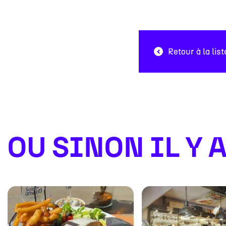
#
Retour à la lis
OU SINON IL Y A.