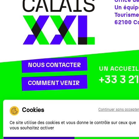
Office d
Un équip
Tourisme
62100 Ca
NOUS CONTACTER
UN ACCUEIL
+33 3 2
COMMENT VENIR
L’OFFICE
FAQ
GROUPES
PRESSE
Continuer sans accepte
PROPOSER UN CONTENU
Ce site utilise des cookies et vous donne le contrôle sur ceux que
vous souhaitez activer
© 2026 – Grand Calais Tourisme & Culture |
Plan 