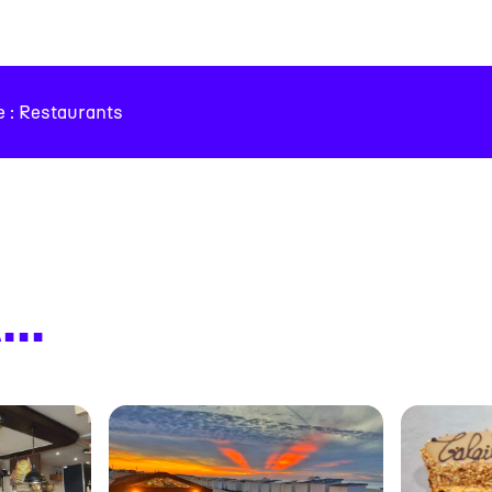
#
#
#
te : Restaurants
..