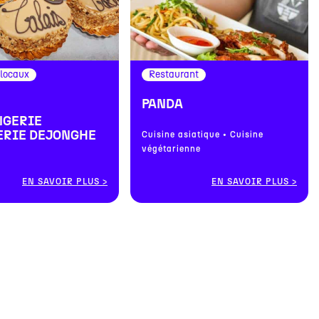
 locaux
Restaurant
PANDA
NGERIE
ERIE DEJONGHE
Cuisine asiatique • Cuisine
végétarienne
EN SAVOIR PLUS
EN SAVOIR PLUS