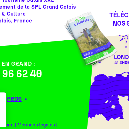
e Tourisme Calais XXL
ement de la SPL Grand Calais
 & Culture
TÉLÉ
lais, France
NOS 
 EN GRAND :
1 96 62 40
PROS
r
du site
|
Mentions légales
|