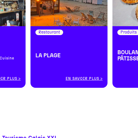
Restaurant
Produits
BOULA
LA PLAGE
PÂTISS
 Cuisine
OIR PLUS
EN SAVOIR PLUS