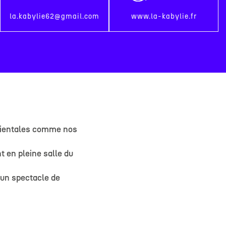
la.kabylie62@gmail.com
www.la-kabylie.fr
orientales comme nos
nt en pleine salle du
 un spectacle de