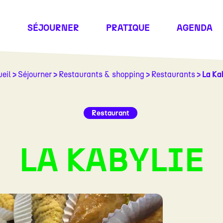
R
SÉJOURNER
PRATIQUE
AGENDA
eil
>
Séjourner
>
Restaurants & shopping
>
Restaurants
> La Ka
Restaurant
LA KABYLIE