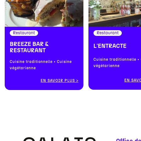
Restaurant
Restaurant
BREEZE BAR &
L'ENTRACTE
RESTAURANT
Cuisine traditionnelle •
Cuisine traditionnelle • Cuisine
végétarienne
végétarienne
EN SAV
EN SAVOIR PLUS