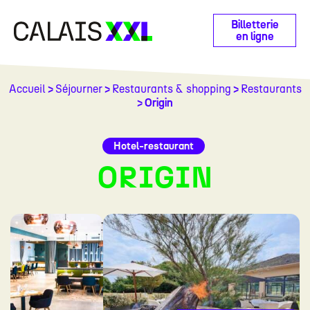
Panneau de gestion des cookies
Billetterie
en ligne
Accueil
>
Séjourner
>
Restaurants & shopping
>
Restaurants
> Origin
Hotel-restaurant
ORIGIN